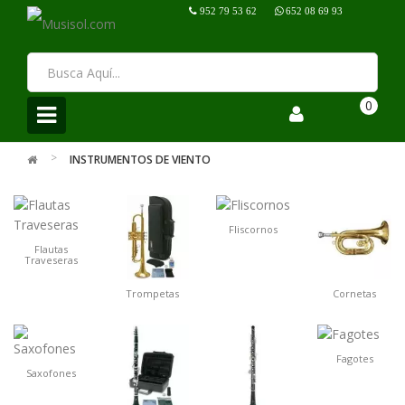
952 79 53 62
652 08 69 93
0
Menú
INSTRUMENTOS DE VIENTO
Fliscornos
Flautas
Traveseras
Trompetas
Cornetas
Fagotes
Saxofones