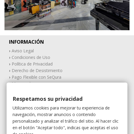
INFORMACIÓN
Aviso Legal
Condiciones de Uso
Política de Privacidad
Derecho de Desistimiento
Pago Flexible con SeQura
Mapa web
MI CUENTA
Respetamos su privacidad
Mis compras
Mis vales descuento
Utilizamos cookies para mejorar tu experiencia de
Mis direcciones
navegación, mostrar anuncios o contenido
Mis datos personales
personalizado y analizar el tráfico del sitio. Al hacer clic
Mis vales
en el botón "Aceptar todo", indicas que aceptas el uso
Gestión Garantías / RMA